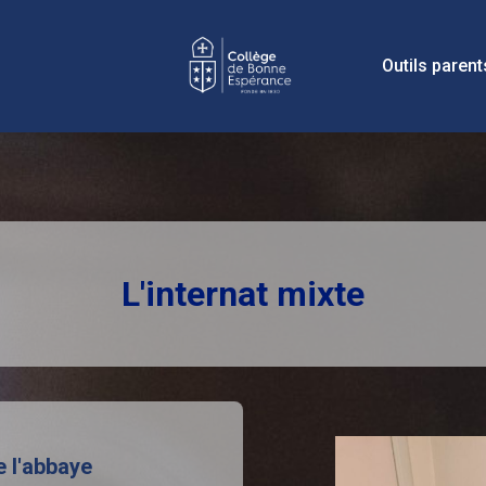
Outils parent
L'internat mixte
e l'abbaye