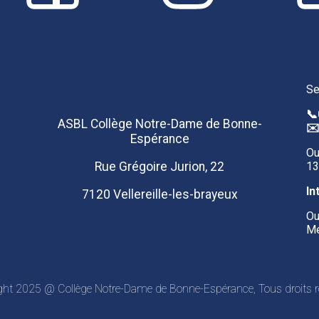
Se
📞
ASBL Collège Notre-Dame de Bonne-
✉
Espérance
Ou
Rue Grégoire Jurion, 22
13
In
7120 Vellereille-les-brayeux
Ou
Me
ght 2025 @ Collège Notre-Dame de Bonne-Espérance, Tous droits r