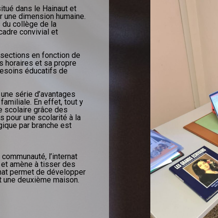
situé dans le Hainaut et
ir une dimension humaine.
s du collège de la
adre convivial et
 sections en fonction de
 horaires et sa propre
besoins éducatifs de
 une série d’avantages
amiliale. En effet, tout y
e scolaire grâce des
s pour une scolarité à la
gique par branche est
 communauté, l’internat
e et amène à tisser des
ernat permet de développer
rnat une deuxième maison.