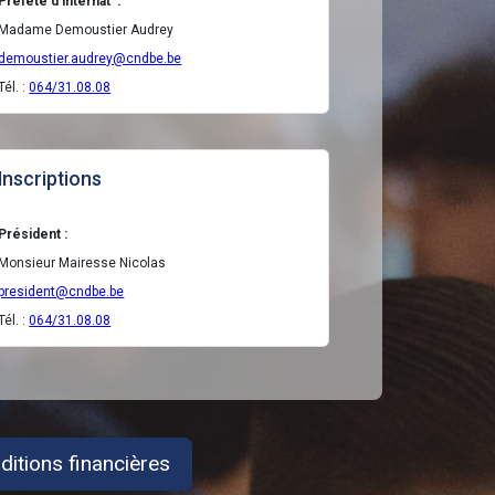
Préfete d'internat :
Madame Demoustier Audrey
demoustier.audrey@cndbe.be
Tél. :
064/31.08.08
Inscriptions
Président :
Monsieur Mairesse Nicolas
president@cndbe.be
Tél. :
064/31.08.08
ditions financières