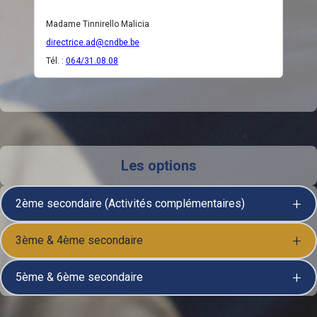
Madame Tinnirello Malicia
directrice.ad@cndbe.be
Tél. :
064/31.08.08
Les options
2ème secondaire (Activités complémentaires)
3ème & 4ème secondaire
5ème & 6ème secondaire