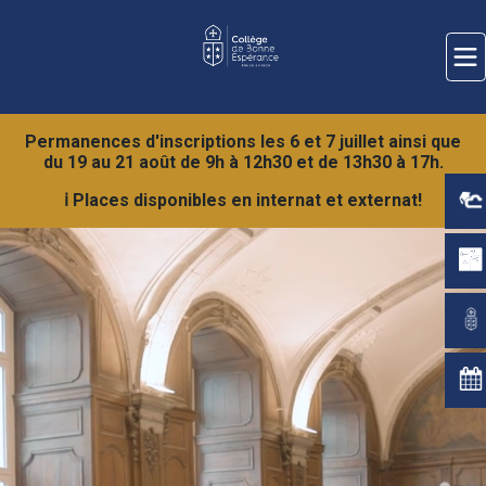
Permanences d'inscriptions les 6 et 7 juillet ainsi que
du 19 au 21 août de 9h à 12h30 et de 13h30 à 17h.
ℹ️ Places disponibles en internat et externat!