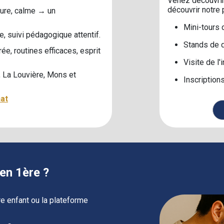
Venez découvrir 
découvrir notre
dure, calme → un
Mini‑tours 
e, suivi pédagogique attentif.
Stands de 
ée, routines efficaces, esprit
Visite de l'
 La Louvière, Mons et
Inscription
nat
en 1ère ?
re enfant ou la plateforme