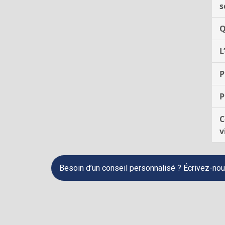
s
Q
L
P
P
C
v
Besoin d’un conseil personnalisé ? Écrivez‑no