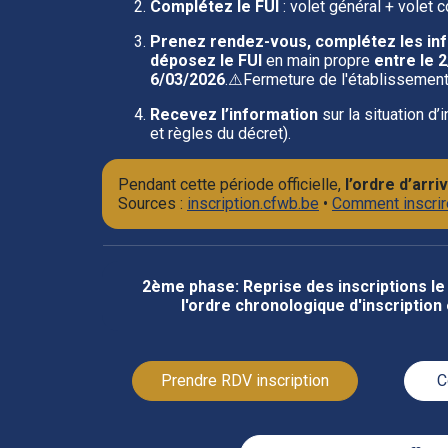
Complétez le FUI
: volet général + volet c
Prenez rendez-vous,
complétez les inf
déposez le FUI
en main propre
entre le 2
6/03/2026
.⚠️Fermeture de l'établissemen
Recevez l’information
sur la situation d’
et règles du décret).
Pendant cette période officielle,
l’ordre d’arr
Sources :
inscription.cfwb.be
•
Comment inscrire
2ème phase: Reprise des inscriptions le
l'ordre chronologique d'inscription
Prendre RDV inscription
️ 