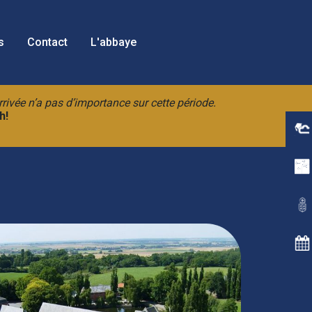
s
Contact
L'abbaye
rrivée n’a pas d’importance sur cette période.
h!