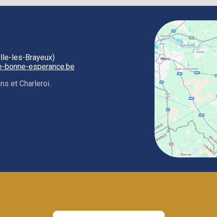
ille‑les‑Brayeux)
ge-bonne-esperance.be
s et Charleroi.