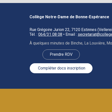
Collège Notre‑Dame de Bonne‑Espérance
Rue Grégoire Jurion 22, 7120 Estinnes (Vellere
Tél. :
064/31 08 08
• Email :
secretariat@colle
À quelques minutes de Binche, La Louvière, Mon
Prendre RDV
️ Compléter docs inscription